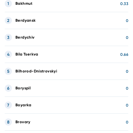
1
Bakhmut
0.33
2
Berdyansk
0
3
Berdychiv
0
4
Bila Tserkva
0.66
5
Bilhorod-Dnistrovskyi
0
6
Boryspil
0
7
Boyarka
0
8
Brovary
0