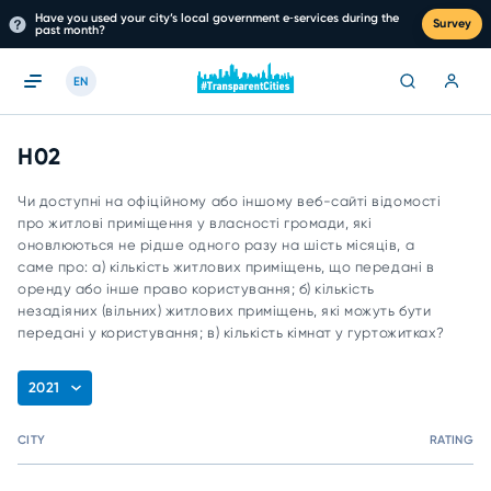
Have you used your city’s local government e‑services during the
Survey
past month?
EN
H02
Чи доступні на офіційному або іншому веб-сайті відомості
про житлові приміщення у власності громади, які
оновлюються не рідше одного разу на шість місяців, а
саме про: а) кількість житлових приміщень, що передані в
оренду або інше право користування; б) кількість
незадіяних (вільних) житлових приміщень, які можуть бути
передані у користування; в) кількість кімнат у гуртожитках?
2021
CITY
RATING