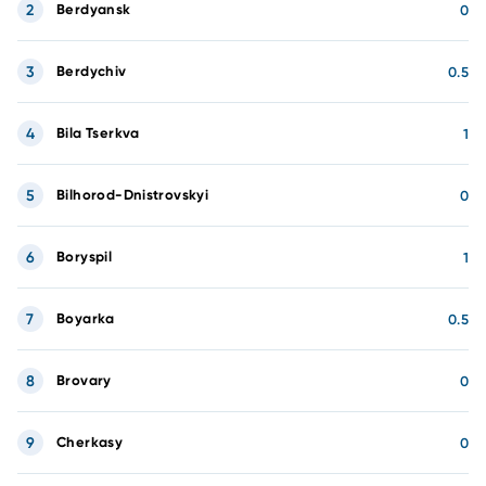
2
Berdyansk
0
3
Berdychiv
0.5
4
Bila Tserkva
1
5
Bilhorod-Dnistrovskyi
0
6
Boryspil
1
7
Boyarka
0.5
8
Brovary
0
9
Cherkasy
0