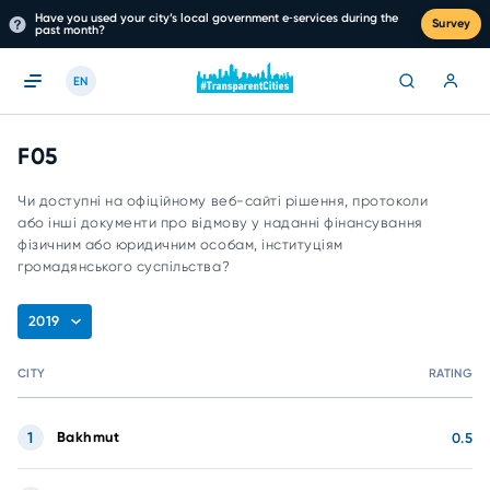
Have you used your city’s local government e‑services during the
Survey
past month?
EN
F05
Чи доступні на офіційному веб-сайті рішення, протоколи
або інші документи про відмову у наданні фінансування
фізичним або юридичним особам, інституціям
громадянського суспільства?
2019
CITY
RATING
1
Bakhmut
0.5