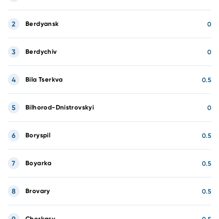
2
Berdyansk
0
3
Berdychiv
0
4
Bila Tserkva
0.5
5
Bilhorod-Dnistrovskyi
0
6
Boryspil
0.5
7
Boyarka
0.5
8
Brovary
0.5
Cherkasy