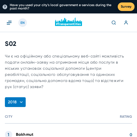
Have you used your city’s local government e‑services during the
Survey
past month?
EN
S02
Чи є на офіційному або спеціальному веб-сайті можливість
подати онлайн-заяву на отримання місця або послуги в
міських установах соціальної допомоги (центри
реабілітації, соціального обслуговування та одиноких
громадян, соціальна допомога вдома тощо) та відстежити
рух (статус) заяви?
2018
CITY
RATING
1
Bakhmut
0