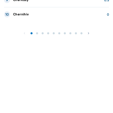
9
0.5
10
Chernihiv
0