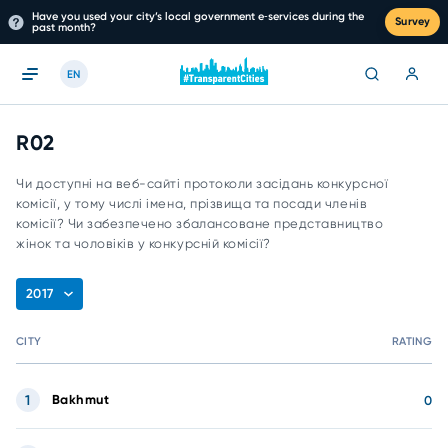
Have you used your city’s local government e‑services during the
Survey
past month?
EN
R02
Чи доступні на веб-сайті протоколи засідань конкурсної
комісії, у тому числі імена, прізвища та посади членів
комісії? Чи забезпечено збалансоване представництво
жінок та чоловіків у конкурсній комісії?
2017
CITY
RATING
1
Bakhmut
0