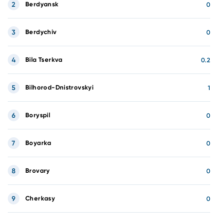
2
Berdyansk
0
3
Berdychiv
0
4
Bila Tserkva
0.2
5
Bilhorod-Dnistrovskyi
1
6
Boryspil
0
7
Boyarka
0
8
Brovary
0
9
Cherkasy
0