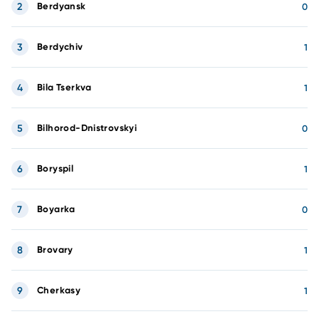
2
Berdyansk
0
3
Berdychiv
1
4
Bila Tserkva
1
5
Bilhorod-Dnistrovskyi
0
6
Boryspil
1
7
Boyarka
0
8
Brovary
1
9
Cherkasy
1