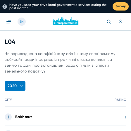
Have you used your city’s local government e‑services during the
Survey
past month?
EN
L04
Чи оприлюднена на офіційному або іншому спеціальному
веб-сайті ради інформація про чинні ставки по платі за
землю та дані про встановлені радою пільги зі сплати
земельного податку?
2020
CITY
RATING
1
Bakhmut
1