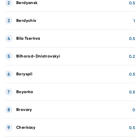
2
Berdyansk
0.5
3
Berdychiv
1
4
Bila Tserkva
0.5
5
Bilhorod-Dnistrovskyi
0.2
6
Boryspil
0.5
7
Boyarka
0.5
8
Brovary
0
9
Cherkasy
0.5