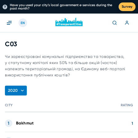
Have you used your city’s local government e‑services during the
Survey
past month?
EN
C03
Чи зареєстровані комунальні підприємства та товариства,
у статутному капіталі яких 50% та більше акцій (часток)
належать територіальній громаді, на Єдиному веб-порталі
використання публічних коштів?
2020
CITY
RATING
1
Bakhmut
1