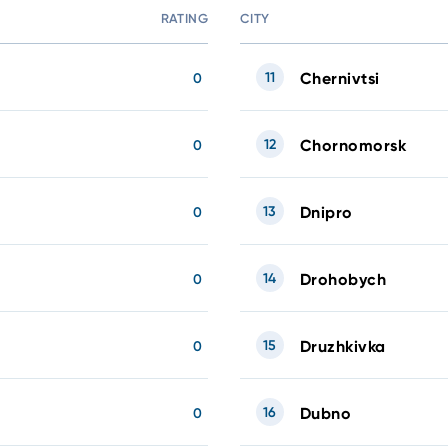
RATING
CITY
11
Chernivtsi
0
12
Chornomorsk
0
13
Dnipro
0
14
Drohobych
0
15
Druzhkivka
0
16
Dubno
0