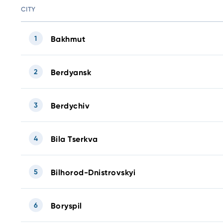
CITY
1
Bakhmut
2
Berdyansk
3
Berdychiv
4
Bila Tserkva
5
Bilhorod-Dnistrovskyi
6
Boryspil