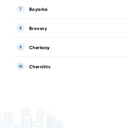
7
Boyarka
8
Brovary
9
Cherkasy
10
Chernihiv