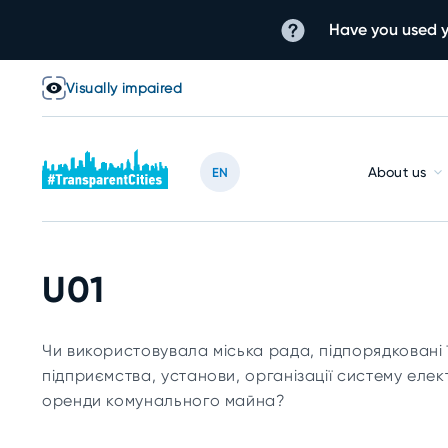
Have you used y
Visually impaired
About us
EN
U01
Чи використовувала міська рада, підпорядковані 
підприємства, установи, організації систему елек
оренди комунального майна?