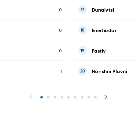
17
Dunaivtsi
0
18
Enerhodar
0
19
Fastiv
0
20
Horishni Plavni
1