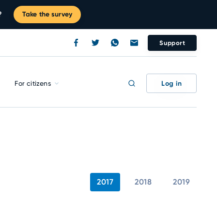
?
Take the survey
Support
Log in
For citizens
2017
2018
2019