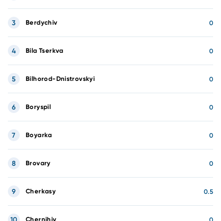
3
Berdychiv
0
4
Bila Tserkva
0
5
Bilhorod-Dnistrovskyi
0
6
Boryspil
0
7
Boyarka
0
8
Brovary
0
9
Cherkasy
0.5
10
Chernihiv
0