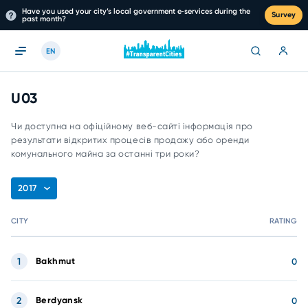
Have you used your city’s local government e‑services during the
Survey
past month?
EN
U03
Чи доступна на офіційному веб-сайті інформація про
результати відкритих процесів продажу або оренди
комунального майна за останні три роки?
2017
CITY
RATING
1
Bakhmut
0
2
Berdyansk
0