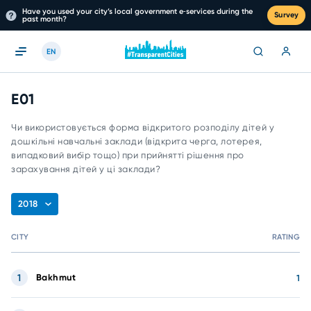
Have you used your city’s local government e‑services during the
Survey
past month?
EN
E01
Чи використовується форма відкритого розподілу дітей у
дошкільні навчальні заклади (відкрита черга, лотерея,
випадковий вибір тощо) при прийнятті рішення про
зарахування дітей у ці заклади?
2018
CITY
RATING
1
Bakhmut
1