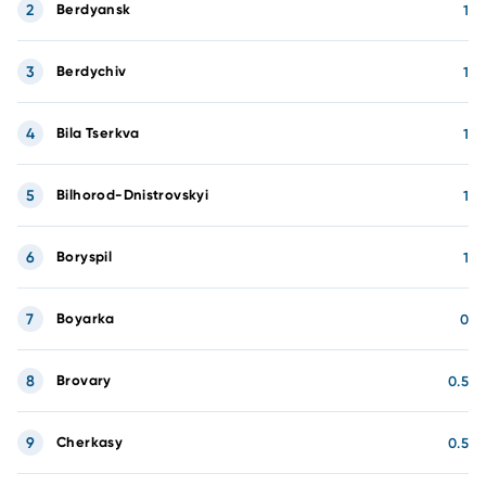
2
Berdyansk
1
3
Berdychiv
1
4
Bila Tserkva
1
5
Bilhorod-Dnistrovskyi
1
6
Boryspil
1
7
Boyarka
0
8
Brovary
0.5
9
Cherkasy
0.5