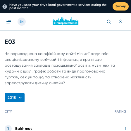
Have you used your city’s local government e‑services during the
Survey
past month?
EN
E03
Чи оприлюднена на офіційному сайті міської ради або
спеціалізованому веб-сайті інформація про місце
розташування закладів позашкільної освіти, музичних та
художніх шкіл, графік роботи та види пропонованих
гуртків, секцій тощо, та створена можливість
зареєструвати дитину онлайн?
2018
CITY
RATING
1
Bakhmut
1