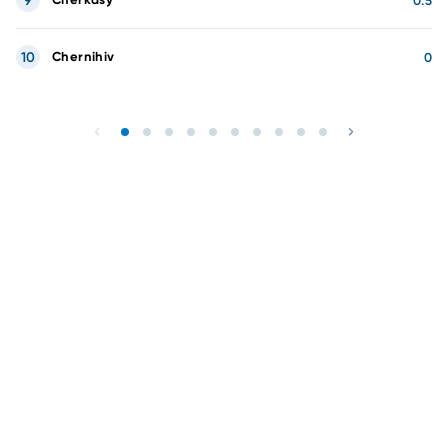
9
0.5
10
Chernihiv
0