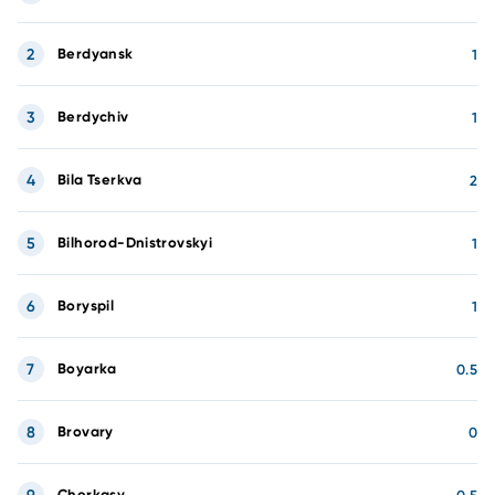
2
Berdyansk
1
3
Berdychiv
1
4
Bila Tserkva
2
5
Bilhorod-Dnistrovskyi
1
6
Boryspil
1
7
Boyarka
0.5
8
Brovary
0
Cherkasy