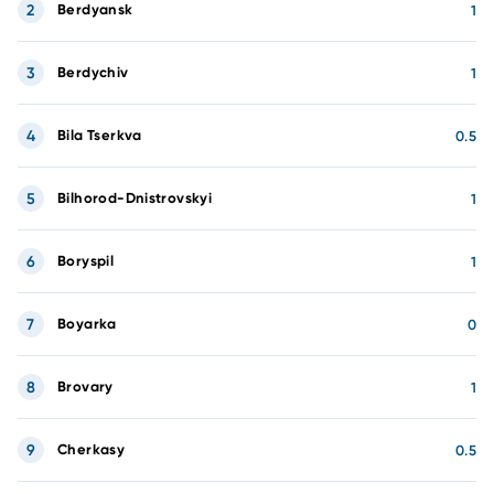
2
Berdyansk
1
3
Berdychiv
1
4
Bila Tserkva
0.5
5
Bilhorod-Dnistrovskyi
1
6
Boryspil
1
7
Boyarka
0
8
Brovary
1
9
Cherkasy
0.5