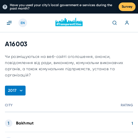
Have you used your city’s local government e‑services during the
Survey
past month?
EN
A16003
Чи розміщуються на веб-сайті оголошення, анонси,
повідомлення від ради, виконкому, комунальни виконавчих
органів, а також комунальних підприємств, установ та
організацій?
2017
CITY
RATING
1
Bakhmut
1