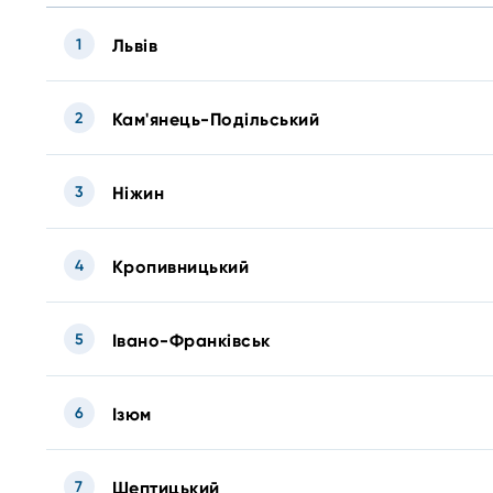
1
Львів
2
Кам'янець-Подільський
3
Ніжин
4
Кропивницький
5
Івано-Франківськ
6
Ізюм
7
Шептицький