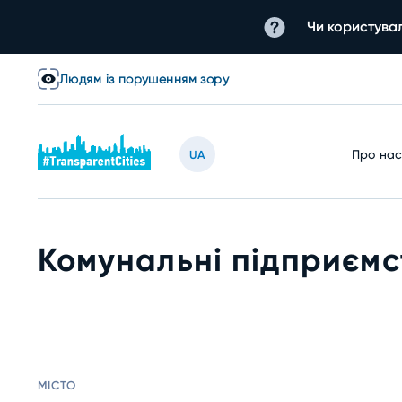
Чи користувал
Людям із порушенням зору
Про на
UA
Комунальні підприємс
МІСТО