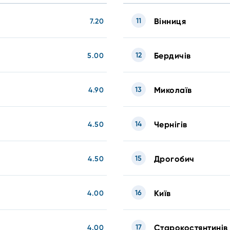
11
Вінниця
7.20
12
Бердичів
5.00
13
Миколаїв
4.90
14
Чернігів
4.50
15
Дрогобич
4.50
16
Київ
4.00
17
Старокостянтинів
4.00