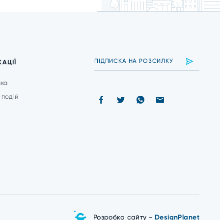
КАЦІЇ
ика
 подій
и
Розробка сайту -
DesignPlanet