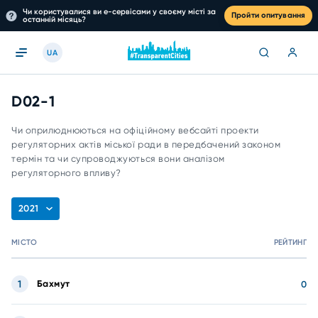
Чи користувалися ви е-сервісами у своєму місті за
Пройти опитування
останній місяць?
UA
D02-1
Чи оприлюднюються на офіційному вебсайті проекти
регуляторних актів міської ради в передбачений законом
термін та чи супроводжуються вони аналізом
регуляторного впливу?
2021
МІСТО
РЕЙТИНГ
1
Бахмут
0