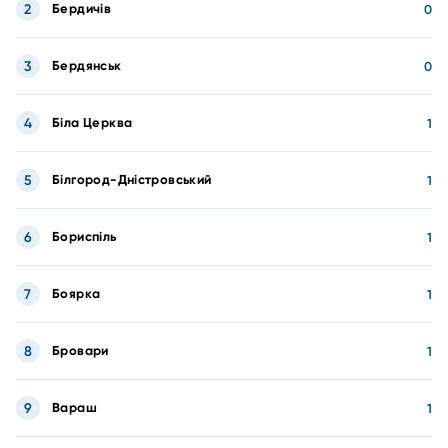
2
Бердичів
0
3
Бердянськ
0
4
Біла Церква
1
5
Білгород-Дністровський
1
6
Бориспіль
1
7
Боярка
1
8
Бровари
1
9
Вараш
1