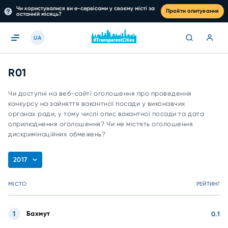
Чи користувалися ви е-сервісами у своєму місті за
Пройти опитування
останній місяць?
UA
R01
Чи доступні на веб-сайті оголошення про проведення
конкурсу на зайняття вакантної посади у виконавчих
органах ради, у тому числі опис вакантної посади та дата
оприлюднення оголошення? Чи не містять оголошення
дискримінаційних обмежень?
2017
МІСТО
РЕЙТИНГ
1
Бахмут
0.1