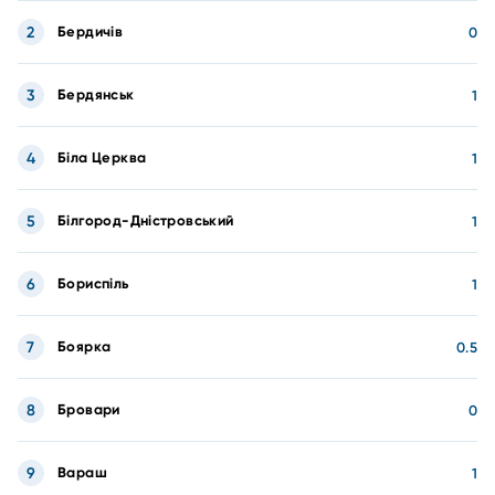
2
Бердичів
0
3
Бердянськ
1
4
Біла Церква
1
5
Білгород-Дністровський
1
6
Бориспіль
1
7
Боярка
0.5
8
Бровари
0
9
Вараш
1