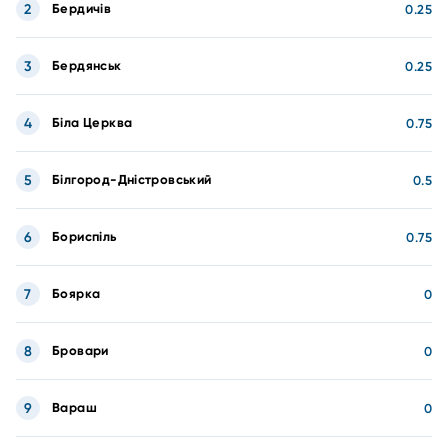
2
Бердичів
0.25
3
Бердянськ
0.25
4
Біла Церква
0.75
5
Білгород-Дністровський
0.5
6
Бориспіль
0.75
7
Боярка
0
8
Бровари
0
9
Вараш
0