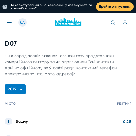
Чи користувалися ви е-сервісами у своєму місті за
Пройти опитування
останній місяць?
UA
D07
Чи є серед членів виконавчого комітету представники
комерційного сектору та чи оприлюднені їхні контактні
дані на офіційному веб-сайті ради (контактний телефон,
електронна пошта, фото, адреса)?
2019
МІСТО
РЕЙТИНГ
1
Бахмут
0.25