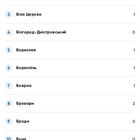
3
Біла Церква
1
4
Білгород-Дністровський
0
5
Борислав
1
6
Бориспіль
1
7
Боярка
1
8
Бровари
2
9
Броди
0
10
Буча
0