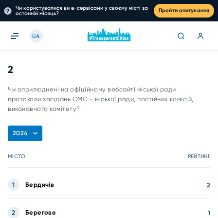
Чи користувалися ви е-сервісами у своєму місті за
Пройти опитування
останній місяць?
UA
2
Чи оприлюднені на офіційному вебсайті міської ради
протоколи засідань ОМС - міської ради, постійних комісій,
виконавчого комітету?
2024
МІСТО
РЕЙТИНГ
1
Бердичів
2
2
Берегове
1