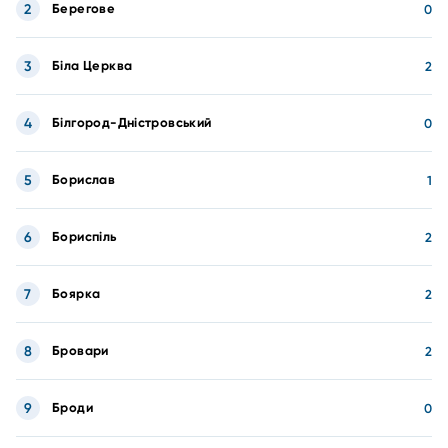
2
Берегове
0
3
Біла Церква
2
4
Білгород-Дністровський
0
5
Борислав
1
6
Бориспіль
2
7
Боярка
2
8
Бровари
2
9
Броди
0