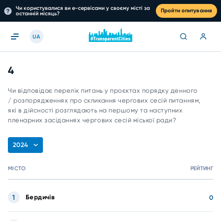
Чи користувалися ви е-сервісами у своєму місті за
Пройти опитування
останній місяць?
UA
4
Чи відповідає перелік питань у проєктах порядку денного
/ розпорядженнях про скликання чергових сесій питанням,
які в дійсності розглядають на першому та наступних
пленарних засіданнях чергових сесій міської ради?
2024
МІСТО
РЕЙТИНГ
1
Бердичів
0