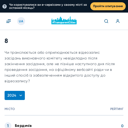
Чи користувалися ви е-сервісами у своєму місті за
Пройти опитування
останній місяць?
UA
8
Чи транслюється або оприлюднюється відеозапис
засідань виконавчого комітету невідкладно після
закінчення засідання, але не пізніше наступного дня після
проведення засідання, на офіційному вебсайті ради чи в
інший спосіб із забезпеченням відкритого доступу до
відеозапису?
2024
МІСТО
РЕЙТИНГ
1
Бердичів
0