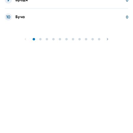
9
0
10
Буча
0