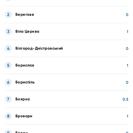
2
Берегове
0
3
Біла Церква
1
4
Білгород-Дністровський
0
5
Борислав
1
6
Бориспіль
0
7
Боярка
0.5
8
Бровари
1
Броди