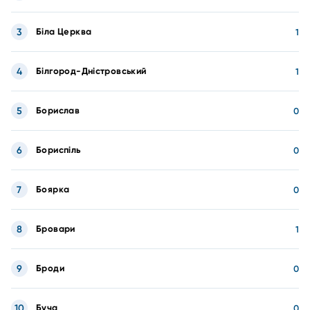
3
Біла Церква
1
4
Білгород-Дністровський
1
5
Борислав
0
6
Бориспіль
0
7
Боярка
0
8
Бровари
1
9
Броди
0
10
Буча
0