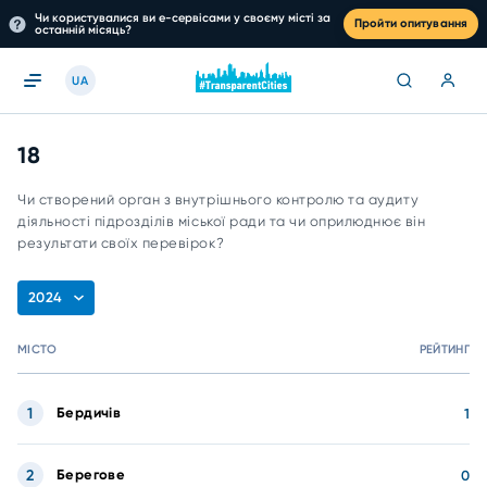
Чи користувалися ви е-сервісами у своєму місті за
Пройти опитування
останній місяць?
UA
18
Чи створений орган з внутрішнього контролю та аудиту
діяльності підрозділів міської ради та чи оприлюднює він
результати своїх перевірок?
2024
МІСТО
РЕЙТИНГ
1
Бердичів
1
2
Берегове
0