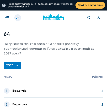
Чи користувалися ви е-сервісами у своєму місті за
Пройти опитування
останній місяць?
UA
64
Чи прийнята міською радою Стратегія розвитку
територіальної громади та План заходів з її реалізації до
2027 року?
2024
МІСТО
РЕЙТИНГ
1
Бердичів
2
2
Берегове
2