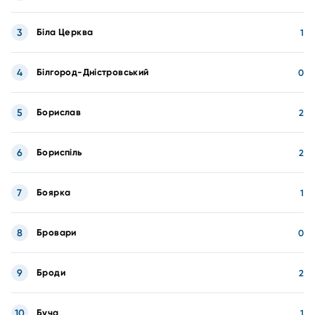
3
Біла Церква
1
4
Білгород-Дністровський
0
5
Борислав
2
6
Бориспіль
2
7
Боярка
1
8
Бровари
0
9
Броди
2
10
Буча
1