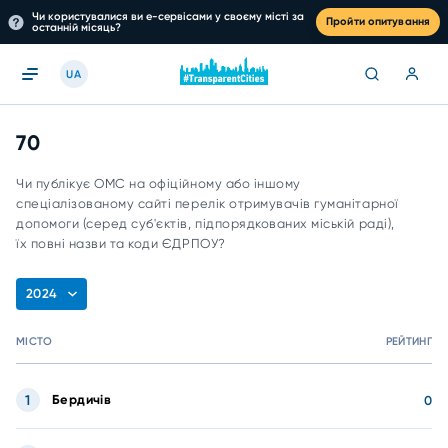
Чи користувалися ви е-сервісами у своєму місті за
Пройти опитування
останній місяць?
UA
70
Чи публікує ОМС на офіційному або іншому
спеціалізованому сайті перелік отримувачів гуманітарної
допомоги (серед суб'єктів, підпорядкованих міській раді),
їх повні назви та коди ЄДРПОУ?
2024
МІСТО
РЕЙТИНГ
1
Бердичів
0