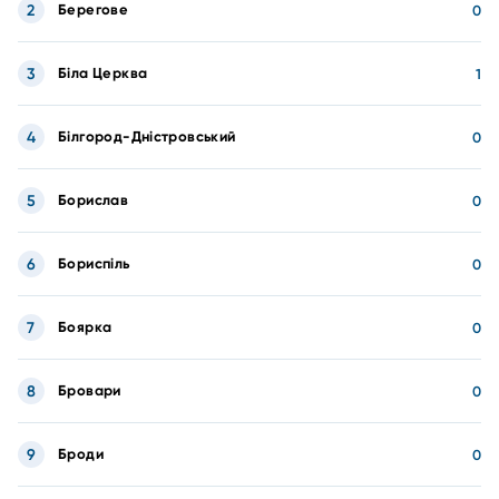
2
Берегове
0
3
Біла Церква
1
4
Білгород-Дністровський
0
5
Борислав
0
6
Бориспіль
0
7
Боярка
0
8
Бровари
0
9
Броди
0