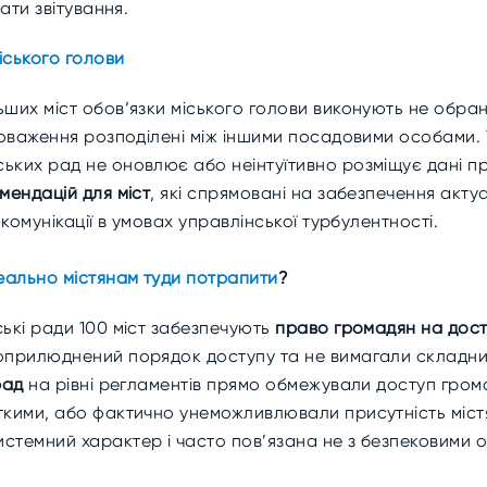
ати звітування.
іського голови
ших міст обов’язки міського голови виконують не обран
оваження розподілені між іншими посадовими особами. 
ьких рад не оновлює або неінтуїтивно розміщує дані пр
мендацій для міст
, які спрямовані на забезпечення акту
 комунікації в умовах управлінської турбулентності.
реально містянам туди потрапити
?
ькі ради 100 міст забезпечують
право громадян на дост
 оприлюднений порядок доступу та не вимагали складн
рад
на рівні регламентів прямо обмежували доступ грома
ткими, або фактично унеможливлювали присутність містя
стемний характер і часто пов’язана не з безпековими о