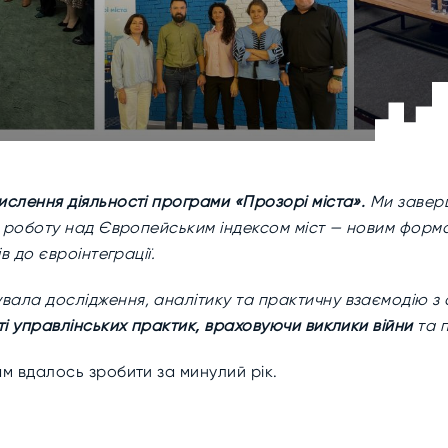
слення діяльності програми «Прозорі міста».
Ми заверш
и роботу над Європейським індексом міст — новим форм
в до євроінтеграції.
ала дослідження, аналітику та практичну взаємодію з
ті управлінських практик, враховуючи виклики війни
та п
м вдалось зробити за минулий рік.