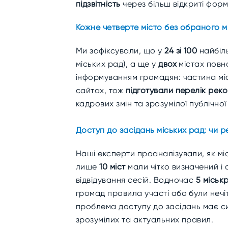
підзвітність
через більш відкриті форм
Кожне четверте місто без обраного м
Ми зафіксували, що у
24 зі 100
найбіль
міських рад), а ще у
двох
містах повн
інформуванням громадян: частина міс
сайтах, тож
підготували перелік реко
кадрових змін та зрозумілої публічної
Доступ до засідань міських рад: чи 
Наші експерти проаналізували, як міс
лише
10 міст
мали чітко визначений і
відвідування сесій. Водночас
5 міськ
громад правила участі або були нечі
проблема доступу до засідань має си
зрозумілих та актуальних правил.