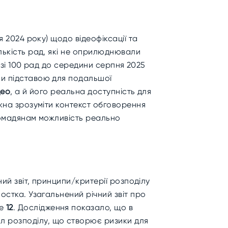
я 2024 року) щодо відеофіксації та
лькість рад, які не оприлюднювали
8 зі 100 рад до середини серпня 2025
ли підставою для подальшої
део
, а й його реальна доступність для
ожна зрозуміти контекст обговорення
громадянам можливість реально
ий звіт, принципи/критерії розподілу
остка. Узагальнений річний звіт про
ше
12
. Дослідження показало, що в
л розподілу, що створює ризики для