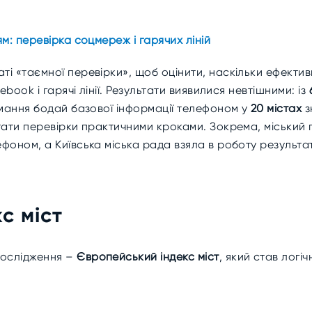
м: перевірка соцмереж і гарячих ліній
і «таємної перевірки», щоб оцінити, наскільки ефектив
ebook і гарячі лінії. Результати виявилися невтішними: із
имання бодай базової інформації телефоном у
20 містах
з
ьтати перевірки практичними кроками. Зокрема, міський
ефоном, а Київська міська рада взяла в роботу результ
с міст
ослідження –
Європейський індекс міст
, який став лог