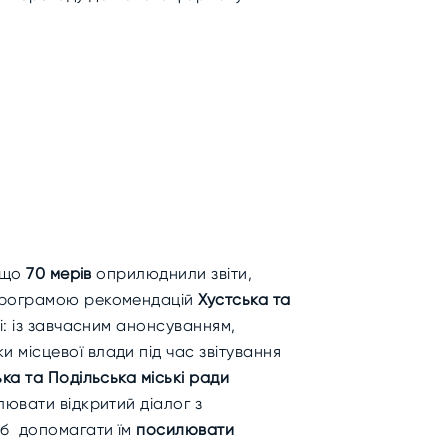
, що
70 мерів
оприлюднили звіти,
 програмою рекомендацій
Хустська та
: із завчасним анонсуванням,
 місцевої влади під час звітування
ка та Подільська міські ради
лювати відкритий діалог з
об допомагати їм
посилювати