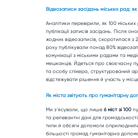
Відеозаписи засідань міських рад: як
Аналітики перевірили, як 100 міських 
публікації записів засідань. Після о
жодних відеозаписів, скоротилася з 23
року публікували понад 80% відеозап
комунікації з міськими радами та мед
мешканців. Йдеться про своєчасну пуб
та особу спікера, структурований ар
відстежувати рішення й участь у місц
Як міста звітують про гуманітарну д
Ми з’ясували, що лише
6 міст зі 100
пу
та релевантні дані для громадськості
типи й обсяги допомоги оприлюдни
більшості громад гуманітарна допом