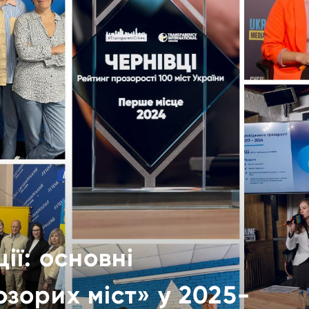
ії: основні
зорих міст» у 2025-