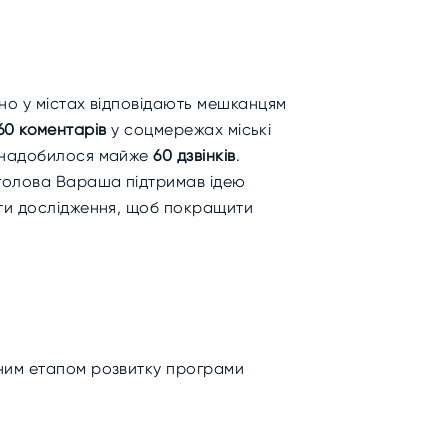
но у містах відповідають мешканцям
60 коментарів
у соцмережах міські
надобилося майже
60 дзвінків
.
 голова Вараша підтримав ідею
ати дослідження, щоб покращити
ічним етапом розвитку програми