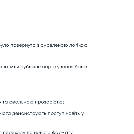
 було повернуто з оновленою логікою
відновили публічне нарахування балів
ю та реальною прозорістю;
міста демонструють поступ навіть у
ля переходу до нового формату