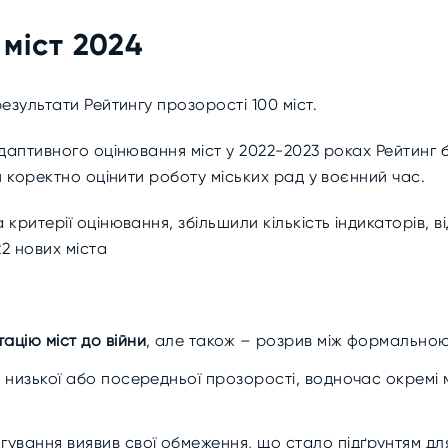
 міст 2024
езультати Рейтингу прозорості 100 міст.
адаптивного оцінювання міст у 2022-2023 роках Рейтинг
ш коректно оцінити роботу міських рад у воєнний час.
критерії оцінювання, збільшили кількість індикаторів, 
22 нових міста
ацію міст до війни
, але також – розрив між формально
і низької або посередньої прозорості, водночас окремі 
ування виявив свої обмеження, що стало підґрунтям д