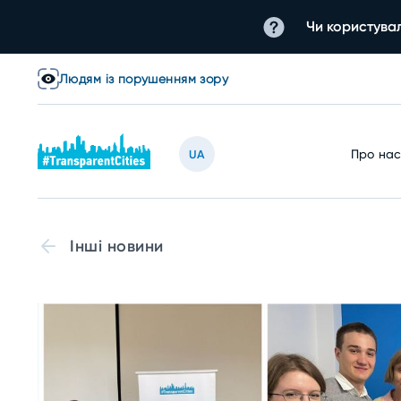
Чи користувал
Людям із порушенням зору
Про на
UA
Інші новини