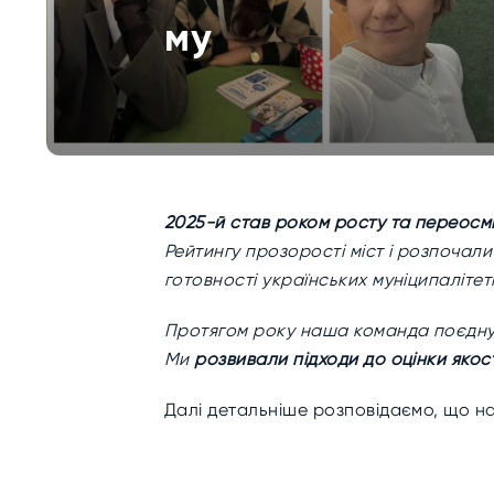
му
2025-й став роком росту та переосми
Рейтингу прозорості міст і розпочал
готовності українських муніципалітеті
Протягом року наша команда поєднув
Ми
розвивали підходи до оцінки якос
Далі детальніше розповідаємо, що на