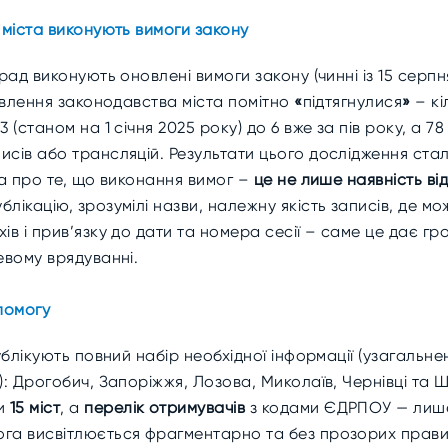
 міста виконують вимоги закону
рад виконують оновлені вимоги закону (чинні із 15 серпн
новлення законодавства міста помітно
«
підтягнулися
»
– кі
 (станом на 1 січня 2025 року) до 6 вже за пів року, а 7
исів або трансляцій. Результати цього дослідження ста
іа про те, що виконання вимог –
це не лише наявність ві
лікацію, зрозумілі назви, належну якість записів, де м
хів і прив’язку до дати та номера сесії – саме це дає 
евому врядуванні.
опомогу
блікують повний набір необхідної інформації (узагальнен
): Дрогобич, Запоріжжя, Лозова, Миколаїв, Чернівці та Ш
ли
15 міст
, а
перелік отримувачів
з кодами ЄДРПОУ — ли
ога висвітлюється фрагментарно та без прозорих прави