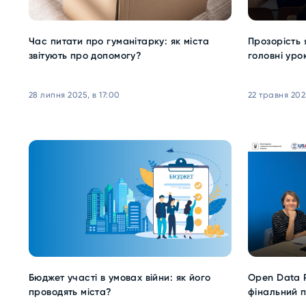
Час питати про гуманітарку: як міста
Прозорість 
звітують про допомогу?
головні уро
28 липня 2025, в 17:00
22 травня 2025
Бюджет участі в умовах війни: як його
Open Data P
проводять міста?
фінальний п