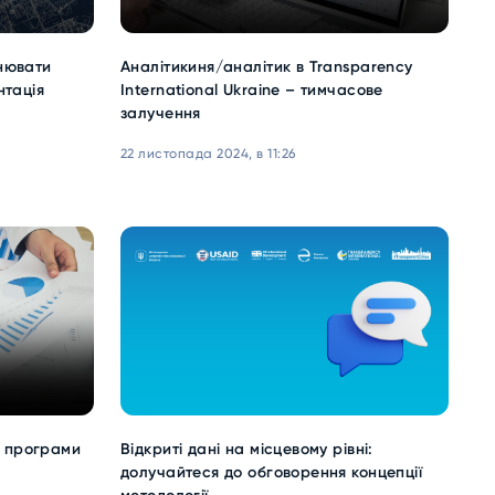
інювати
Аналітикиня/аналітик в Transparency
нтація
International Ukraine – тимчасове
залучення
22 листопада 2024, в 11:26
к програми
Відкриті дані на місцевому рівні:
долучайтеся до обговорення концепції