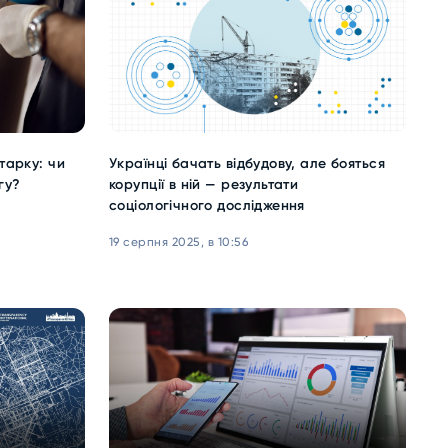
тарку: чи
Українці бачать відбудову, але бояться
гу?
корупції в ній — результати
соціологічного дослідження
19 серпня 2025, в 10:56