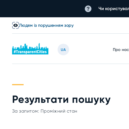
Чи користувал
Людям із порушенням зору
Про на
UA
Результати пошуку
За запитом: Проміжний стан