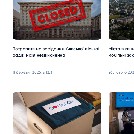
Потрапити на засідання Київської міської
Місто в кише
ради: місія нездійсненна
мобільні за
11 березня 2026, в 12:31
26 лютого 2026