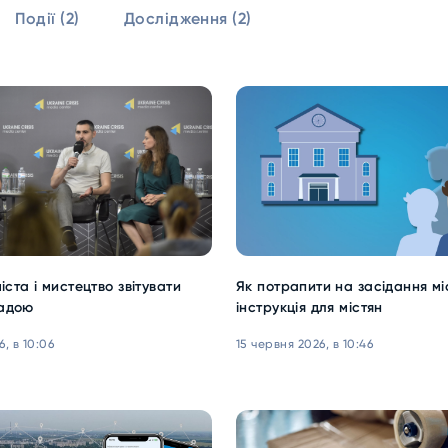
Події (2)
Дослідження (2)
іста і мистецтво звітувати
Як потрапити на засідання мі
адою
інструкція для містян
, в 10:06
15 червня 2026, в 10:46