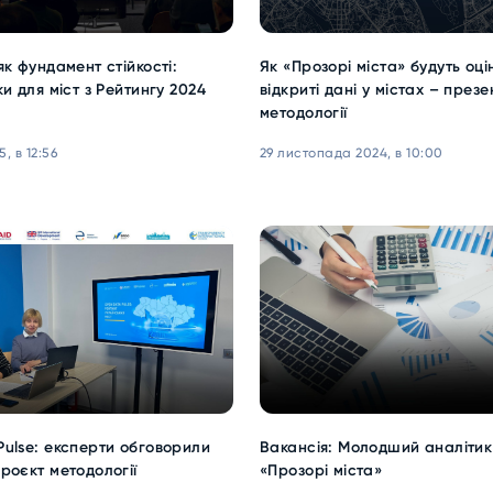
як фундамент стійкості:
Як «Прозорі міста» будуть оц
ки для міст з Рейтингу 2024
відкриті дані у містах – презе
методології
, в 12:56
29 листопада 2024, в 10:00
ulse: експерти обговорили
Вакансія: Молодший аналіти
роєкт методології
«Прозорі міста»