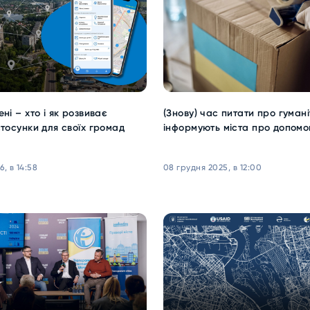
ні – хто і як розвиває
(Знову) час питати про гумані
стосунки для своїх громад
інформують міста про допомо
, в 14:58
08 грудня 2025, в 12:00