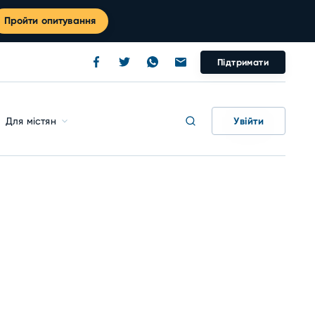
Пройти опитування
Підтримати
Увійти
Для містян