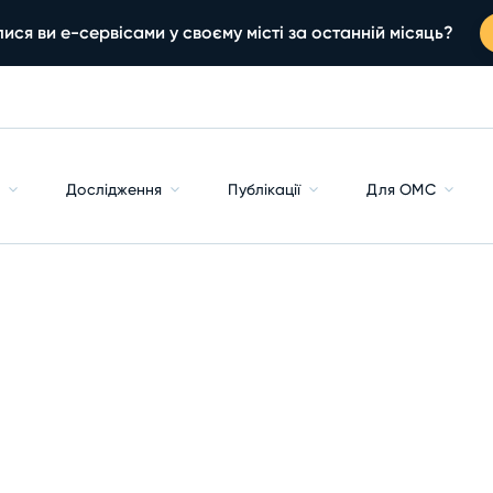
ися ви е-сервісами у своєму місті за останній місяць?
с
Дослідження
Публікації
Для ОМС