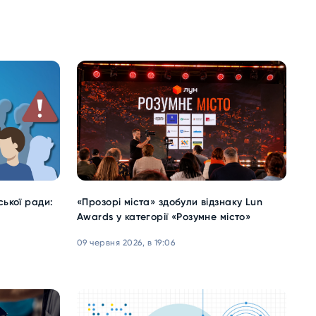
ської ради:
«Прозорі міста» здобули відзнаку Lun
Awards у категорії «Розумне місто»
09 червня 2026, в 19:06