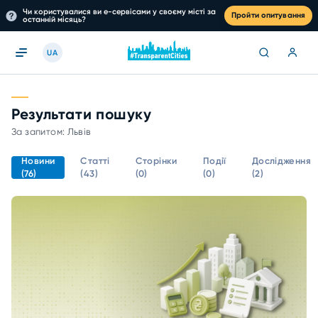
Чи користувалися ви е-сервісами у своєму місті за
Пройти опитування
останній місяць?
UA
Результати пошуку
За запитом: Львів
Новини
Статті
Сторінки
Події
Дослідження
(76)
(43)
(0)
(0)
(2)