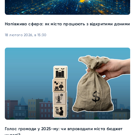
Напівжива сфера: як міста працюють з відкритими даними
18 лютого 2026, в 15:30
Голос громади у 2025-му: чи впровадили міста бюджет