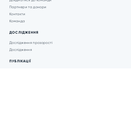
Доєднатися до команди
Партнери та донори
Контакти
Команда
ДОСЛІДЖЕННЯ
Дослідження прозорості
Дослідження
ПУБЛІКАЦІЇ
Аналітика
Анонси подій
Новини
© 2026 Transparent Cities