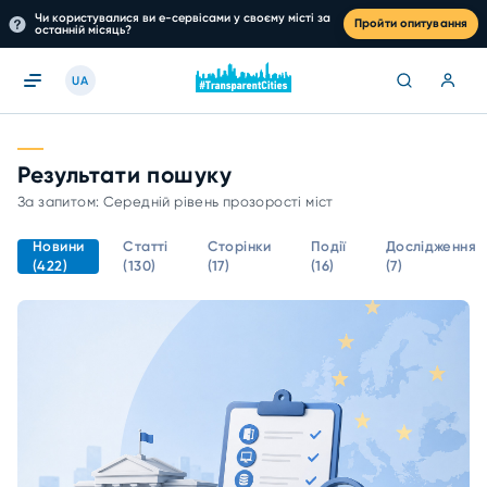
Чи користувалися ви е-сервісами у своєму місті за
Пройти опитування
останній місяць?
UA
Результати пошуку
За запитом: Середній рівень прозорості міст
Новини
Статті
Сторінки
Події
Дослідження
(422)
(130)
(17)
(16)
(7)